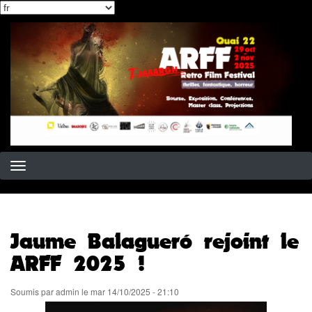
Select
Aller
your
au
language
contenu
principal
Jaume Balagueró rejoint le
ARFF 2025 !
Soumis par
admin
le
mar 14/10/2025 - 21:10