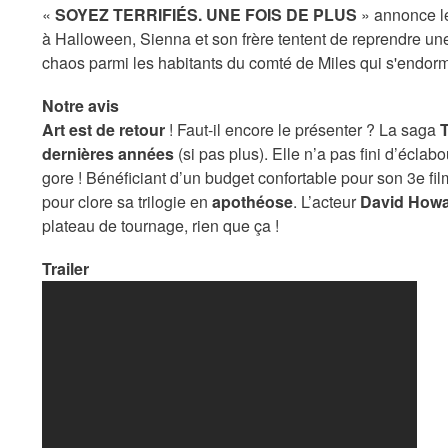
«
SOYEZ TERRIFIÉS. UNE FOIS DE PLUS
» annonce le 
à Halloween, Sienna et son frère tentent de reprendre une
chaos parmi les habitants du comté de Miles qui s'endorm
Notre avis
Art est de retour
! Faut-il encore le présenter ? La saga
T
dernières années
(si pas plus). Elle n’a pas fini d’écla
gore ! Bénéficiant d’un budget confortable pour son 3e fil
pour clore sa trilogie en
apothéose
. L’acteur
David Howa
plateau de tournage, rien que ça !
Trailer