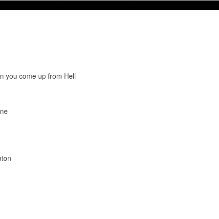
n you come up from Hell
one
nton