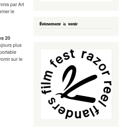
mmis par Art
emer le
Évènement à venir
es 20
ujours plus
portable
vomir sur le