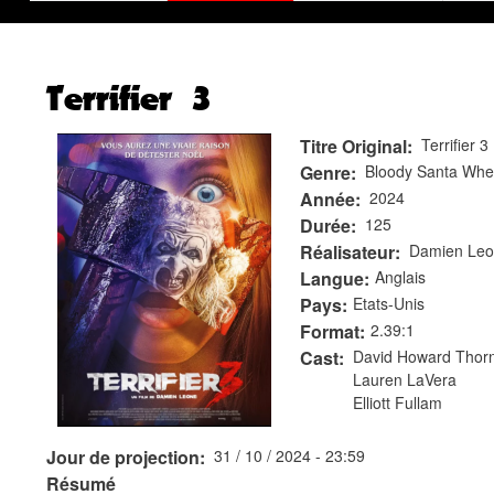
Terrifier 3
Titre Original
Terrifier 3
Genre
Bloody Santa Whe
Année
2024
Durée
125
Réalisateur
Damien Le
Langue
Anglais
Pays
Etats-Unis
Format
2.39:1
Cast
David Howard Thor
Lauren LaVera
Elliott Fullam
Jour de projection
31 / 10 / 2024 - 23:59
Résumé