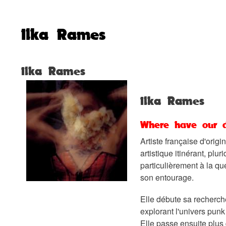
Ilka Rames
Ilka Rames
Ilka Rames
Where have our 
Artiste française d'orig
artistique itinérant, plur
particulièrement à la que
son entourage.
Elle débute sa recherche
explorant l'univers punk
Elle passe ensuite plus