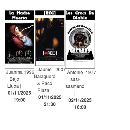
La Madre
[REC]
Les Crocs Du
Muerta
Diable
Jaume
2007
Juanma
1996
Antonio
1977
Balagueró
Bajo
Isasi-
& Paco
Lluoa
Isasmendi
Plaza
01/11/2025
01/11/2025
19:00
02/11/2025
21:30
16:00