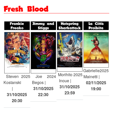
Fresh Blood
Frankie
Jimmy and
Hotspring
La Città
Freako
Stiggs
Sharkattack
Proibita
Gabrielle
2025
Morihito
2025
Steven
2025
Joe
2024
Mainetti
Inoue
Kostanski
Begos
02/11/2025
31/10/2025
31/10/2025
19:00
23:59
31/10/2025
22:30
20:30