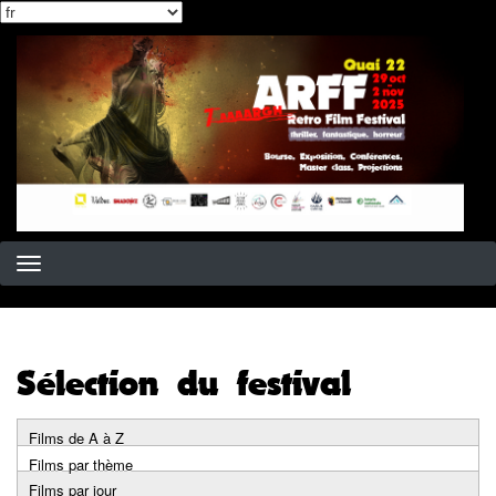
Select
Aller
your
au
language
contenu
principal
Sélection du festival
Films de A à Z
Primary
Films par thème
Films par jour