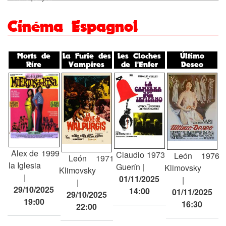
tabs
Cinéma Espagnol
Morts de
La Furie des
Les Cloches
Último
Rire
Vampires
de l'Enfer
Deseo
Alex de
1999
Claudio
1973
León
1976
León
1971
la Iglesia
Guerín
Klimovsky
Klimovsky
01/11/2025
29/10/2025
14:00
01/11/2025
29/10/2025
19:00
16:30
22:00