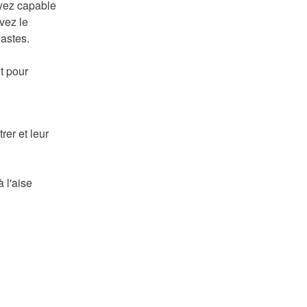
oyez capable
vez le
éastes.
t pour
rer et leur
 l'aise