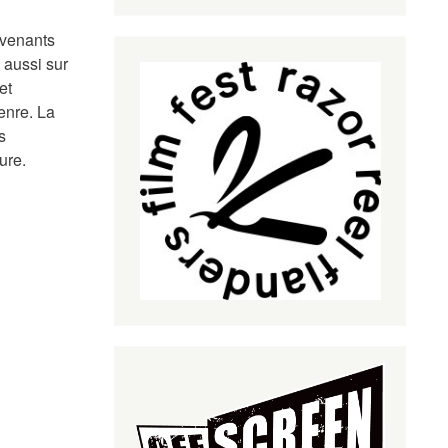
rvenants
 aussi sur
et
enre. La
s
ure.