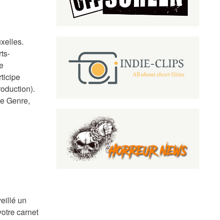
xelles.
ts-
e
ticipe
roduction).
de Genre,
eillé un
votre carnet