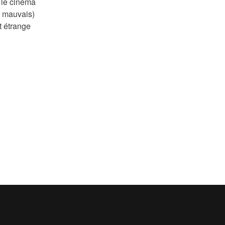
s le cinéma
n mauvais)
t étrange