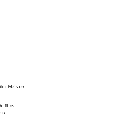
film. Mais ce
de films
lms