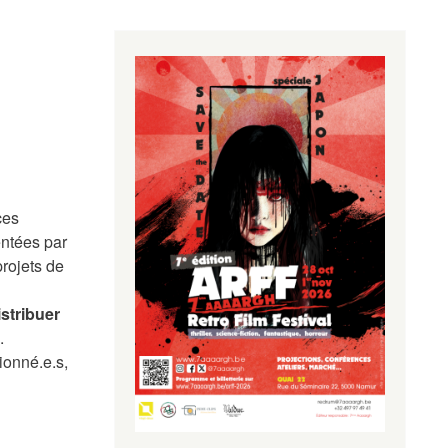
ces
entées par
projets de
istribuer
.
ionné.e.s,