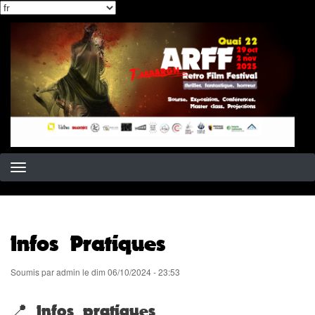
Select
Aller
your
au
language
contenu
principal
Infos Pratiques
Soumis par
admin
le
dim 06/10/2024 - 23:53
📍 Infos pratiques