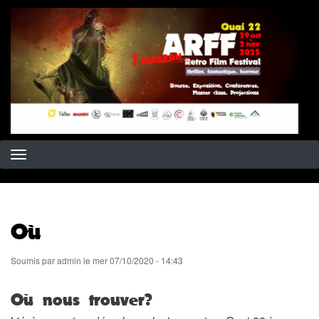
Aller
au
contenu
principal
Où
Soumis par
admin
le
mer 07/10/2020 - 14:43
Où nous trouver?