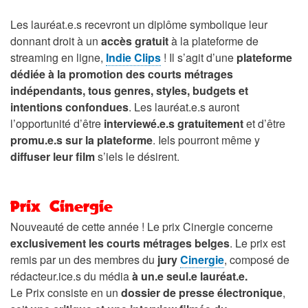
Les lauréat.e.s recevront un diplôme symbolique leur
donnant droit à un
accès gratuit
à la plateforme de
streaming en ligne,
Indie Clips
! Il s’agit d’une
plateforme
dédiée à la promotion des courts métrages
indépendants, tous genres, styles, budgets et
intentions confondues
. Les lauréat.e.s auront
l’opportunité d’être
interviewé.e.s gratuitement
et d’être
promu.e.s sur la plateforme
. Iels pourront même y
diffuser leur film
s’iels le désirent.
Prix Cinergie
Nouveauté de cette année ! Le prix Cinergie concerne
exclusivement les courts métrages belges
. Le prix est
remis par un des membres du
jury
Cinergie
, composé de
rédacteur.ice.s du média
à un.e seul.e lauréat.e.
Le Prix consiste en un
dossier de presse électronique
,