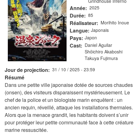
Grindhouse Inferno
Année
2025
Durée
85
Réalisateur
Morihito Inoue
Langue
Japonais
Pays
Japon
Cast
Daniel Aguilar
Shôichiro Akaboshi
Takuya Fujimura
Jour de projection
31 / 10 / 2025 - 23:59
Résumé
Dans une petite ville japonaise dotée de sources chaudes
(onsen), des visiteurs disparaissent mystérieusement. Le
chef de la police et un biologiste marin enquêtent : un
ancien requin, réveillé, attaque les installations thermales.
Alors que la menace grandit, les habitants doivent s’unir
pour protéger leur petite communauté face à cette créature
marine ressuscitée.