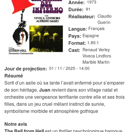
Année
1973
Durée
91
Réalisateur
Claudio
Guerín
Langue
Français
Pays
Espagne
Format
1.85:1
Cast
Renaud Verley
Viveca Lindfors
Marible Martín
Jour de projection
01 / 11 / 2025 - 14:00
Résumé
Sorti d’un asile où sa tante l’avait enfermé pour s’emparer
de son héritage,
Juan
revient dans son village natal et
orchestre une vengeance terrifiante contre elle et ses trois
filles, dans un jeu cruel mêlant instinct de survie,
symbolisme morbide et atmosphère gothique
Notre avis
The Bell from Hell
est un thriller psychologique baroque