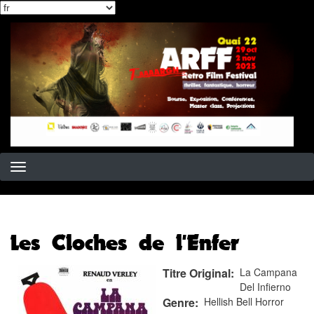
Select
Aller
your
au
language
contenu
principal
Les Cloches de l'Enfer
Titre Original
La Campana
Del Infierno
Genre
Hellish Bell Horror