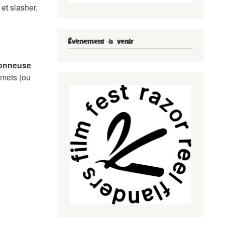
et slasher,
Évènement à venir
conneuse
mmets (ou