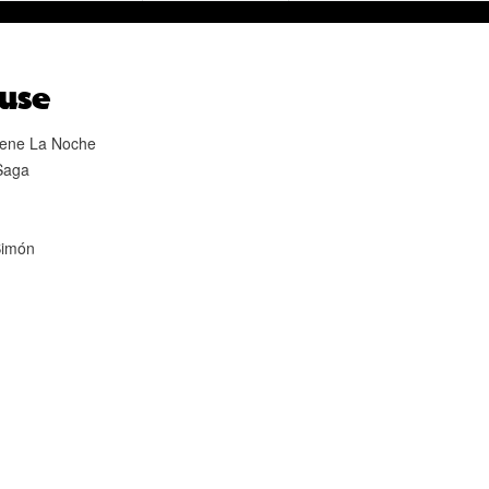
use
Tiene La Noche
Saga
Simón