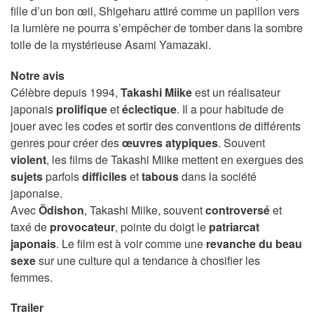
fille d’un bon œil, Shigeharu attiré comme un papillon vers
la lumière ne pourra s’empêcher de tomber dans la sombre
toile de la mystérieuse Asami Yamazaki.
Notre avis
Célèbre depuis 1994,
Takashi Miike
est un réalisateur
japonais
prolifique
et
éclectique
. Il a pour habitude de
jouer avec les codes et sortir des conventions de différents
genres pour créer des
œuvres
atypiques
. Souvent
violent
, les films de Takashi Miike mettent en exergues des
sujets
parfois
difficiles
et
tabous
dans la société
japonaise.
Avec
Õdishon
, Takashi Miike, souvent
controversé
et
taxé de
provocateur
, pointe du doigt le
patriarcat
japonais
. Le film est à voir comme une
revanche du beau
sexe
sur une culture qui a tendance à chosifier les
femmes.
Trailer