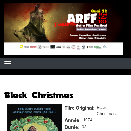
Aller
au
contenu
principal
Black Christmas
Titre Original
Black
Christmas
Année
1974
Durée
98