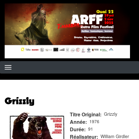
Aller
au
contenu
principal
Grizzly
Titre Original
Grizzly
Année
1976
Durée
91
Réalisateur
William Girdler