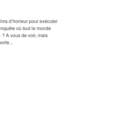
films d’horreur pour exécuter
e enquête où tout le monde
» ? A vous de voir, mais
orte...