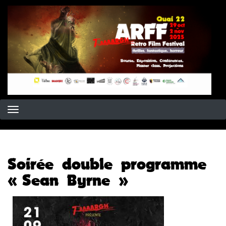
Aller
au
contenu
principal
Soirée double programme
« Sean Byrne »