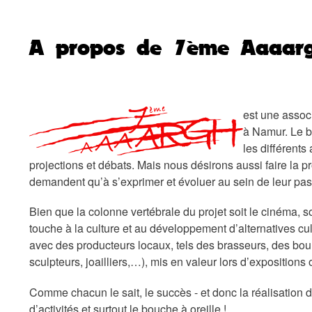
A propos de 7ème Aaaar
est une assoc
à Namur. Le b
les différents
projections et débats. Mais nous désirons aussi faire la p
demandent qu’à s’exprimer et évoluer au sein de leur pas
Bien que la colonne vertébrale du projet soit le cinéma,
touche à la culture
et au développement d’
alternative
s
cul
avec des producteurs locaux,
tels
des brasseurs, des boul
sculpteurs, joailliers,…
),
mis en valeur lors d’expositions
Comme chacun le sait, le succès - et donc la réalisation 
d’activités et surtout le bouche à oreille !