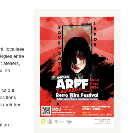
nt,
localisée
ergies entre
 ateliers,
ui ne
t ce qui
es liens
es
(
peintres,
ation