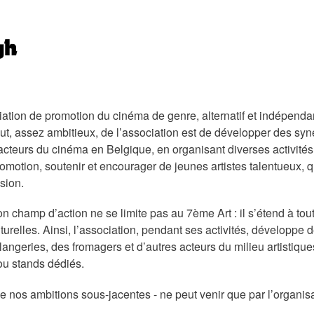
gh
iation de promotion du
cinéma de genre, alternatif et indépenda
ut, assez ambitieux, de l’association est de développer des syn
 acteurs du cinéma en Belgique, en organisant diverses activités :
romotion, soutenir et encourager de jeunes artistes talentueux, q
sion.
 son champ d’action
ne se
limite pas au
7
ème
Art :
il s’étend à tou
turelles
.
Ainsi, l’association,
pendant
ses activités, développe d
angeries, des fromagers et d’autres
acteurs du milieu
artistiqu
 ou stands dédiés
.
de nos ambitions sous-jacentes - ne peut venir que par l’organis