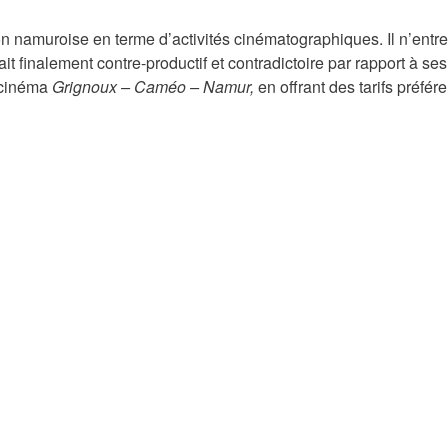
ion
n
amuroise en terme d’activités cinématographiques. Il n’entr
t finalement contre-productif et contradictoire par rapport à ses 
 cinéma
Grignoux – Caméo – Namur,
en offrant des tarifs préfér