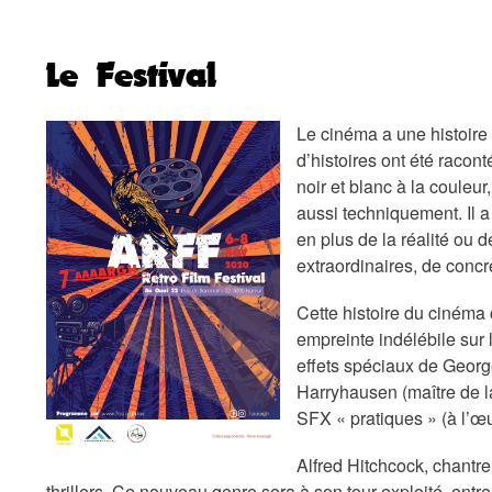
Le Festival
Le cinéma a une histoire
d’histoires ont été racon
noir et blanc à la couleu
aussi techniquement.
I
l 
en plus de la réalité ou d
extraordinaires, de concr
Cette histoire du cinéma
empreinte indélébile sur
effets spéciaux de George
Harryhausen (maître de 
SFX « pratiques » (à l’œ
Alfred Hitchcock
,
chantre
thrillers. Ce nouveau genre sera
à son tour
exploité, entre