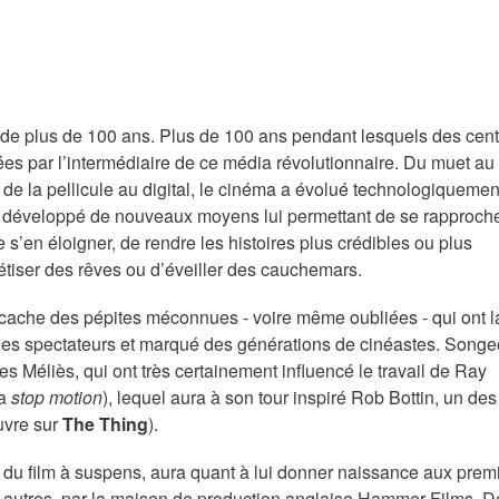
 de plus de 100 ans. Plus de 100 ans pendant lesquels des cen
tées par l’intermédiaire de ce média révolutionnaire. Du muet au
r, de la pellicule au digital, le cinéma a évolué technologiqueme
a développé de nouveaux moyens lui permettant de se rapproche
e s’en éloigner, de rendre les histoires plus crédibles ou plus
étiser des rêves ou d’éveiller des cauchemars.
 cache des pépites méconnues - voire même oubliées - qui ont l
 les spectateurs et marqué des générations de cinéastes. Song
s Méliès, qui ont très certainement influencé le travail de Ray
la
stop motion
), lequel aura à son tour inspiré Rob Bottin, un de
uvre sur
The Thing
).
du film à suspens,
aura quant à lui donner
naissance aux prem
 autre
s
, par la maison de production anglaise
Hamme
r
Films
. D