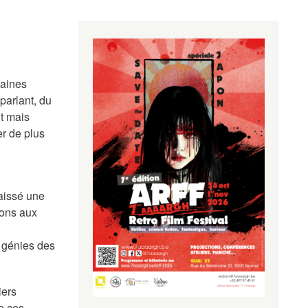
taines
parlant
, du
nt mais
r de plus
aissé une
eons aux
s génies des
iers
e ces