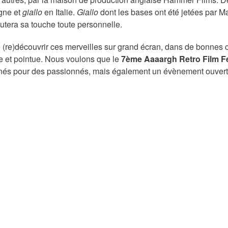
gne et
giallo
en Italie.
Giallo
dont les
bases
ont été
jetées par Ma
outera sa touche toute personnelle.
e (re)découvrir ces merveilles sur grand écran, dans de bonnes 
 et pointue.
Nous voulons que le
7
ème
Aaaargh Retro Film Fe
nnés pour des passionnés, mais
également
un
évènement ouvert