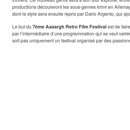
productions découleront les sous-genres
krimi
en Allema
dont le style sera
ensuite
repris par Dario Argento,
qui aj
Le but du
7
ème
Aaaargh
Retro Film Festival
est de fair
par l’intermédiaire d’une programmation qui se veut variée
soit pas uniquement un festival organisé par des passio