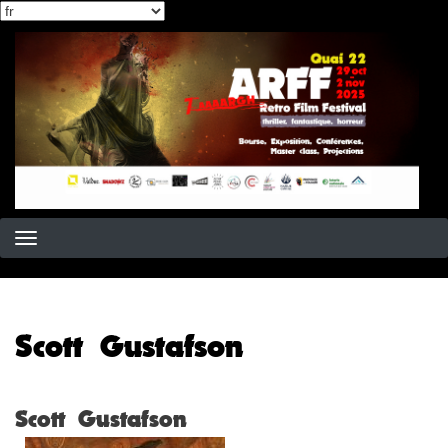
Select
Aller
your
au
language
contenu
principal
Scott Gustafson
Scott Gustafson