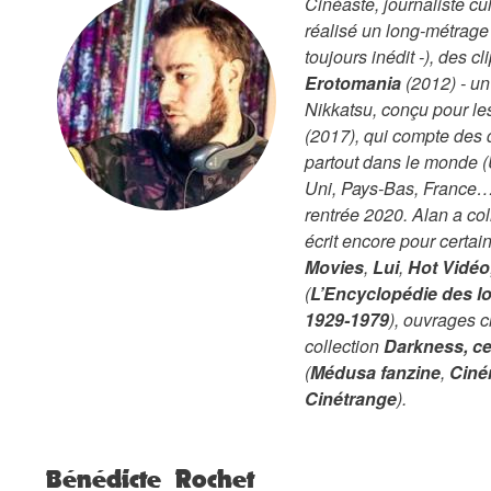
Cinéaste, journaliste cu
réalisé un long-métrage
toujours inédit -), des c
Erotomania
(2012) - un
Nikkatsu, conçu pour le
(2017), qui compte des d
partout dans le monde
Uni, Pays-Bas, France
rentrée 2020.
Alan a col
écrit encore pour certai
Movies
,
Lui
,
Hot Vidéo
(
L’Encyclopédie des lo
1929-1979
), ouvrages c
collection
Darkness, ce
(
Médusa fanzine
,
Ciné
Cinétrange
).
Bénédicte Rochet