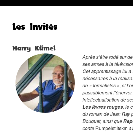
Les Invités
Harry Kümel
Après s’être rodé sur de
ses armes à la télévisi
Cet apprentissage lui a 
nécessaires à la réalisa
de « formalistes », si l’
passablement l’énerver. 
intellectualisation de s
Les lèvres rouges
, le
du roman de Jean Ray po
Bouquet, ainsi que
Repe
conte
Rumpelstiltskin
a