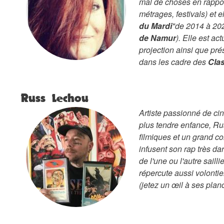
mal de choses en rappo
métrages, festivals) et e
du Mardi
"de 2014 à 20
de Namur
). Elle est a
projection ainsi que pré
dans les cadre des
Cla
Russ Lechou
Artiste passionné de ci
plus tendre enfance,
Ru
filmiques et un grand c
infusent son rap très da
de l'une ou l'autre saill
répercute aussi volontie
(jetez un œil à ses plan