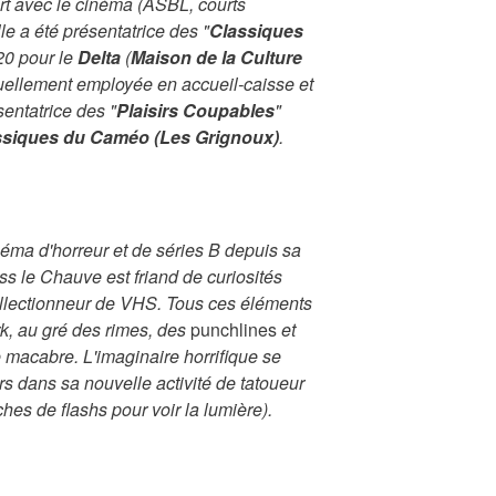
rt avec le cinéma (ASBL, courts
lle a été présentatrice des "
Classiques
20 pour le
Delta
(
Maison de la Culture
ctuellement employée en accueil-caisse et
sentatrice des "
Plaisirs Coupables
"
ssiques du Caméo (Les Grignoux)
.
néma d'horreur et de séries B depuis sa
ss le Chauve
est friand de curiosités
ollectionneur de VHS. Tous ces éléments
rk, au gré des rimes, des
punchlines
et
ie macabre. L'imaginaire horrifique se
rs dans sa nouvelle activité de tatoueur
ches de flashs pour voir la lumière).