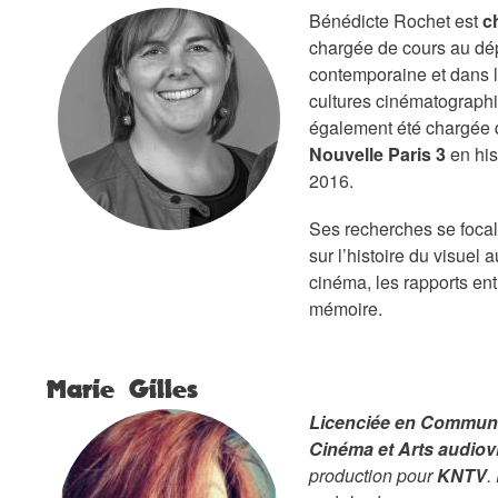
Bénédicte
Rochet
est
c
chargée de cours au dép
contemporaine et dans l
cultures cinématographi
également été chargée d
Nouvelle Paris 3
en his
2016.
Ses recherches se focal
sur l’histoire du visuel a
cinéma, les rapports en
mémoire.
Marie Gilles
Licenciée en Communic
Cinéma et Arts audiov
production pour
KNTV
.