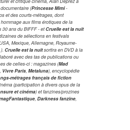
lturel et critique cinéma, Alan Deprez a
 documentaire (
Princesse Mimi
-
lips et des courts-métrages, dont
 hommage aux films érotiques de la
s 30 ans du BIFFF - et
Cruelle est la nuit
izaines de sélections en festivals
 (USA, Mexique, Allemagne, Royaume-
…).
Cruelle est la nuit
sortira en DVD à la
laboré avec des tas de publications ou
nes de celles-ci : magazines (
Mad
,
Vivre Paris
,
Metaluna
), encyclopédie
ngs-métrages français de fiction
inéma (participation à divers opus de la
nsure et cinéma
) et fanzines/prozines
magFantastique
,
Darkness fanzine
,