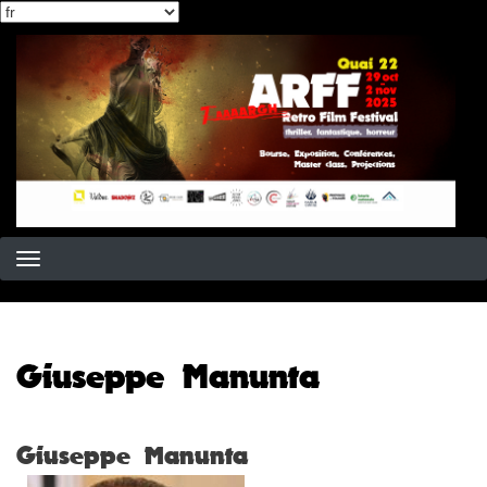
Select
Aller
your
au
language
contenu
principal
Giuseppe Manunta
Giuseppe Manunta