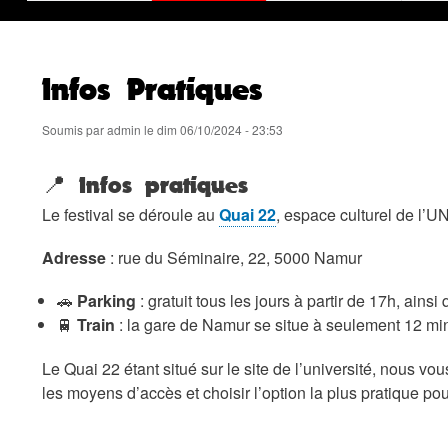
Infos Pratiques
Soumis par
admin
le
dim 06/10/2024 - 23:53
📍 Infos pratiques
Le festival se déroule au
Quai 22
, espace culturel de l’U
Adresse
: rue du Séminaire, 22, 5000 Namur
🚗
Parking
: gratuit tous les jours à partir de 17h, ainsi
🚆
Train
: la gare de Namur se situe à seulement 12 mi
Le Quai 22 étant situé sur le site de l’université, nous vo
les moyens d’accès et choisir l’option la plus pratique po