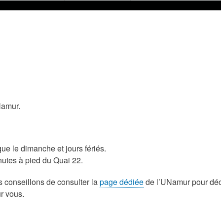
Namur.
 que le dimanche et jours fériés.
nutes à pied du Quai 22.
us conseillons de consulter la
page dédiée
de l’UNamur pour déc
ur vous.