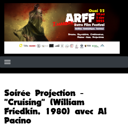
Aller
au
contenu
principal
Soirée Projection -
"Cruising" (William
Friedkin, 1980) avec Al
Pacino